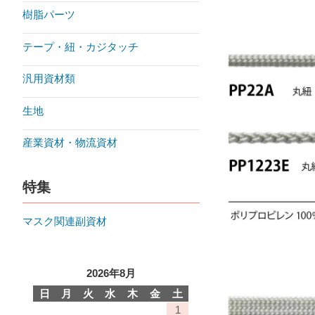
樹脂パーツ
テープ・紐・カジタッチ
汎用資材類
生地
産業資材・物流資材
特集
マスク関連副資材
2026年8月
日
月
火
水
木
金
土
1