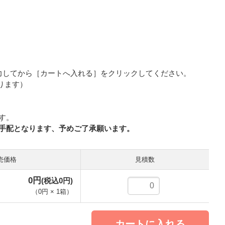
力してから［カートへ入れる］をクリックしてください。
ります）
す。
手配となります、予めご了承願います。
売価格
注文数
0円
(税込0円)
（
0円
×
1
箱
）
カートに入れる