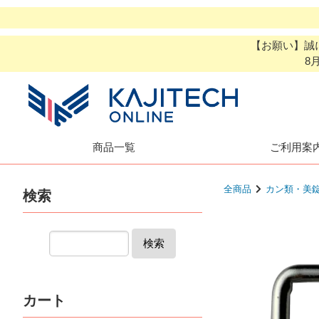
【お願い】誠
8
商品一覧
ご利用案
全商品
カン類・美
検索
検索
カート