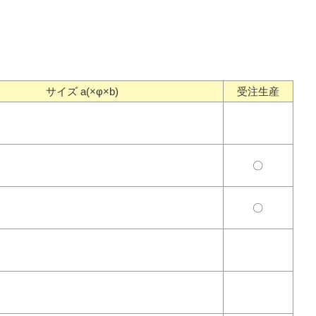
サイズ a(×φ×b)
受注生産
〇
〇