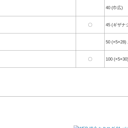
40 (巾広)
〇
45 (ギザナ
50 (×5×28
〇
100 (×5×30