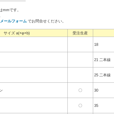
はmmです。
。
メールフォーム
でお問合せください。
サイズ a(×φ×b)
受注生産
18
21 二本線
25 二本線
ン
〇
30
〇
35