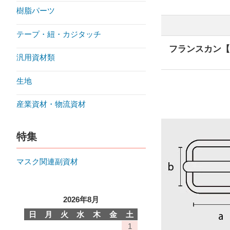
樹脂パーツ
テープ・紐・カジタッチ
フランスカン【
汎用資材類
生地
産業資材・物流資材
特集
マスク関連副資材
2026年8月
日
月
火
水
木
金
土
1