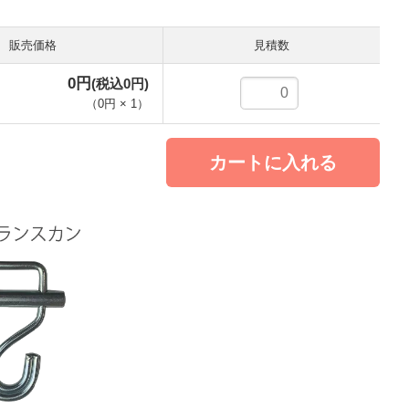
販売価格
注文数
0円
(税込0円)
（
0円
×
1
）
カートに入れる