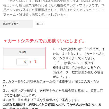
「「チノクロス」は、綿または綿混紡の中肉厚ツイル（綾織）素材で、
程よいハリ感と耐久性を兼ね備えた汎用性の高いファブリックです。軍
用パンツから発祥した実用素材として、現在はカジュアルウェア・ユニ
フォーム・雑貨等に幅広く使用されています。
商品管理番号
B8018
▼カートシステムでお見積りいたします。
1．下記の見積数欄に「ご希望数」ま
たは「1」を入力し、［カートへ入れ
る］をクリックしてください。
（「1」は最小ロット1反です）
※生地は乱mでの提供となるため、
出荷メーター数に誤差が生じる場合
があります。
2．カラー番号は見積依頼フォームの「連絡事項」欄にご入力くださ
い。
3．ご依頼内容を確認後、送料等を含めた見積金額を算出し、必要に応
じてご連絡いたします。
4．後日、担当者より正式な見積価格をご案内します。
正式な見積価格・納期などをご確認いただいてからのお手配となりま