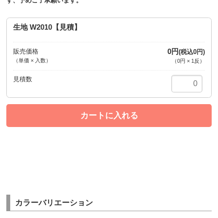
す、予めご了承願います。
生地 W2010【見積】
0円
販売価格
(税込0円)
（単価 × 入数）
（
0円
×
1
反
）
注文数
カートに入れる
カラーバリエーション