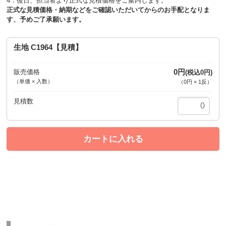
4．後日、担当者より正式な見積価格をご案内します。
正式な見積価格・納期などをご確認いただいてからのお手配となりま
す、予めご了承願います。
生地 C1964【見積】
0円
販売価格
(税込0円)
（単価 × 入数）
（
0円
×
1
反
）
注文数
カートに入れる