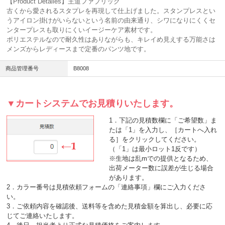
【Product Detailes】王道ファブリック
古くから愛されるスタプレを再現して仕上げました。スタンプレスとい
うアイロン掛けがいらないという名前の由来通り、シワになりにくくセ
ンタープレスも取りにくいイージーケア素材です。
ポリエステルなので耐久性はありながらも、キレイめ見えする万能さは
メンズからレディースまで定番のパンツ地です。
商品管理番号
B8008
▼カートシステムでお見積りいたします。
1．下記の見積数欄に「ご希望数」ま
たは「1」を入力し、［カートへ入れ
る］をクリックしてください。
（「1」は最小ロット1反です）
※生地は乱mでの提供となるため、
出荷メーター数に誤差が生じる場合
があります。
2．カラー番号は見積依頼フォームの「連絡事項」欄にご入力くださ
い。
3．ご依頼内容を確認後、送料等を含めた見積金額を算出し、必要に応
じてご連絡いたします。